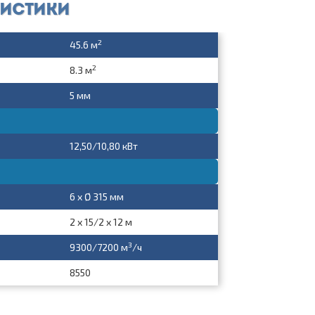
ристики
2
45.6 м
2
8.3 м
5 мм
12,50/10,80 кВт
6 x Ø 315 мм
2 x 15/2 x 12 м
3
9300/7200 м
/ч
8550