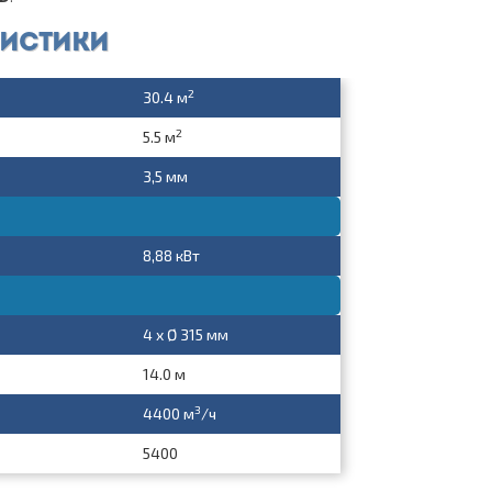
ристики
2
30.4 м
2
5.5 м
3,5 мм
8,88 кВт
4 x Ø 315 мм
14.0 м
3
4400 м
/ч
5400