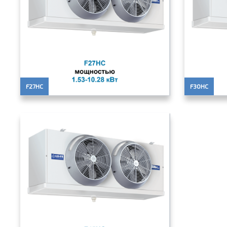
F27HC
F30HC