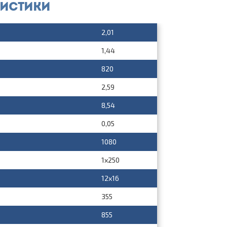
ристики
2,01
1,44
820
2,59
8,54
0,05
1080
1х250
12х16
355
855