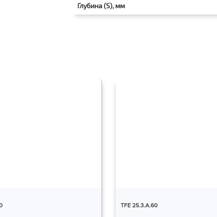
Глубина (S), мм
0
TFE 25.3.A.60