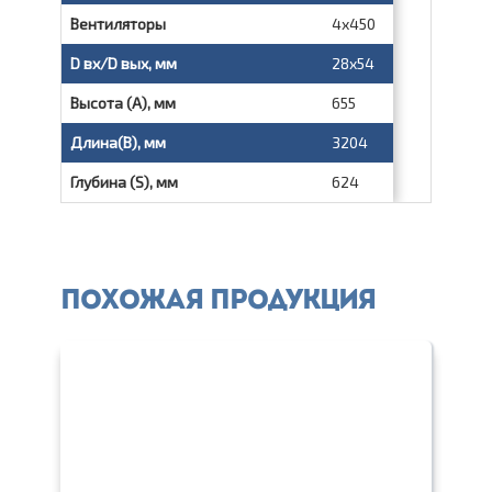
Вентиляторы
4х450
D вх/D вых, мм
28x54
Высота (А), мм
655
Длина(В), мм
3204
Глубина (S), мм
624
Похожая продукция