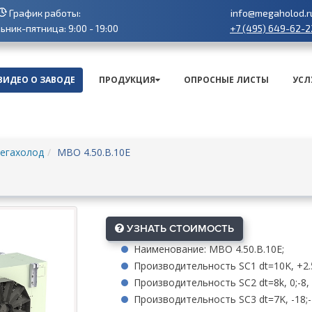
График работы:
info@megaholod.r
+7 (495) 649-62-2
ник-пятница: 9:00 - 19:00
ВИДЕО О ЗАВОДЕ
ПРОДУКЦИЯ
ОПРОСНЫЕ ЛИСТЫ
УСЛ
егахолод
МВО 4.50.В.10Е
УЗНАТЬ СТОИМОСТЬ
Наименование: МВО 4.50.В.10Е;
Производительность SC1 dt=10K, +2.5;
Производительность SC2 dt=8k, 0;-8, 
Производительность SC3 dt=7K, -18;-2