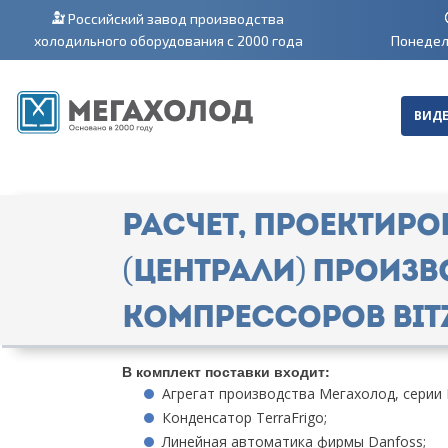
Российский завод производства
холодильного оборудования с 2000 года
Понедель
ВИДЕ
Расчет, проектиро
(централи) произв
компрессоров Bit
В комплект поставки входит:
Агрегат производства Мегахолод, серии 
Конденсатор TerraFrigo;
Линейная автоматика фирмы Danfoss;