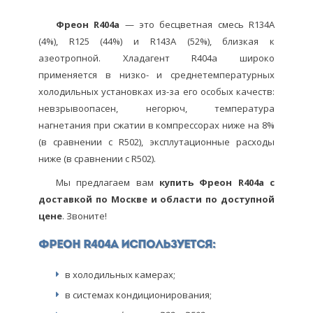
Фреон R404a
— это бесцветная смесь R134А
(4%), R125 (44%) и R143А (52%), близкая к
азеотропной. Хладагент R404a широко
применяется в низко- и среднетемпературных
холодильных установках из-за его особых качеств:
невзрывоопасен, негорюч, температура
нагнетания при сжатии в компрессорах ниже на 8%
(в cравнении с R502), эксплутационные расходы
ниже (в сравнении с R502).
Мы предлагаем вам
купить Фреон R404a с
доставкой по Москве и области по доступной
цене
. Звоните!
Фреон R404a используется:
в холодильных камерах;
в системах кондиционирования;