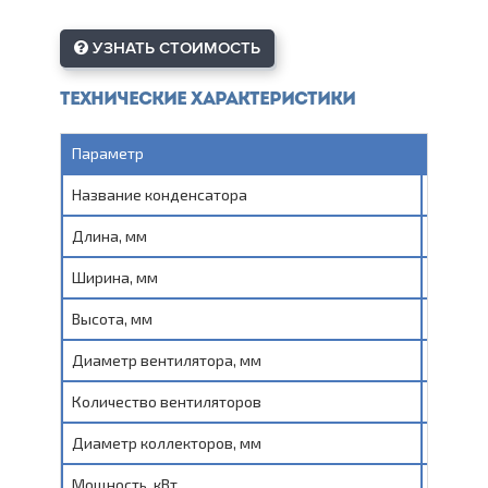
УЗНАТЬ СТОИМОСТЬ
Технические характеристики
Параметр
Показа
Название конденсатора
МГК 20
Длина, мм
3430
Ширина, мм
390
Высота, мм
1167
Диаметр вентилятора, мм
D630
Количество вентиляторов
4
Диаметр коллекторов, мм
42/42
Мощность, кВт
195,46