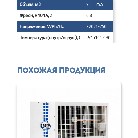
Объем, м3
9,5 - 25,5
Фреон, R404A, л
0,8
Напряжение, V/Ph/Hz
220/1~/50
Температура (внутр/окруж), С
-5° +10° / 30
Похожая продукция