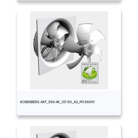
ROSENBERG AKF_560-4K_137-50_A3_P11-56001