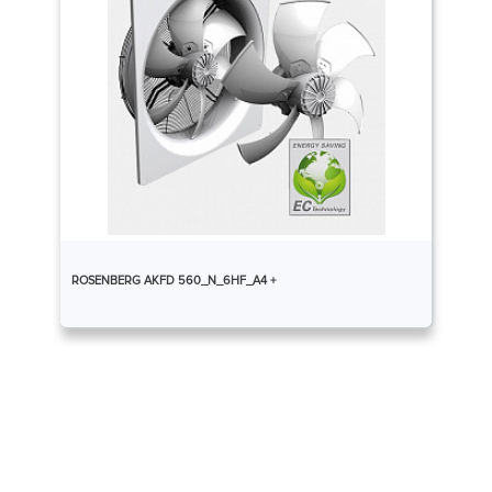
ROSENBERG AKFD 560_N_6HF_A4 +